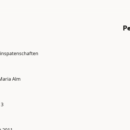
Pe
einspatenschaften
Maria Alm
13
t 2011