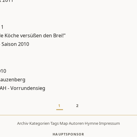
11
le Köche versüßen den Brei!"
- Saison 2010
010
Hauzenberg
 AH - Vorrundensieg
1
2
Archiv
·
Kategorien
·
Tags
·
Map
·
Autoren
·
Hymne
·
Impressum
HAUPTSPONSOR