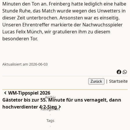
Minuten den Ton an. Freinberg hatte lediglich eine halbe
Stunde Ruhe, das Match wurde wegen des Unwetters in
dieser Zeit unterbrochen. Ansonsten war es einseitig.
Unseren Ehrentreffer markierte der Nachwuchsspieler
Lucas Felix Münch, wir gratulieren ihm zu diesem
besonderen Tor.
Aktualisiert am 2026-06-03
|
Startseite
Zurück
WM-Tippspiel 2026
Archiv
Gästetor bis zur 55. Minute für uns vernagelt, dann
·
hochverdienter 4:2-Sieg
Kategorien
·
Tags
·